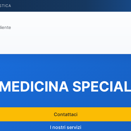
STICA
liente
MEDICINA SPECIAL
Contattaci
I nostri servizi